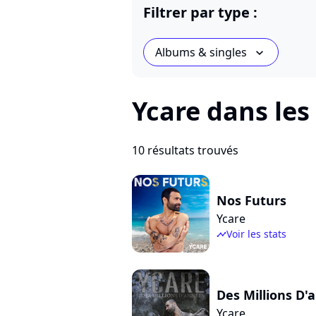
Filtrer par type :
Albums & singles
chevron_bot
Ycare dans les
10 résultats trouvés
Nos Futurs
Ycare
Voir les stats
timeline
Des Millions D'
Ycare