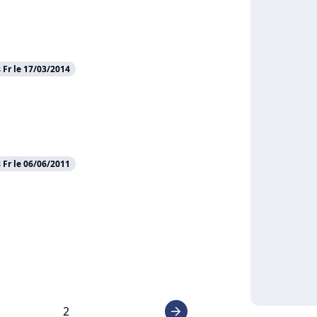
Fr le 17/03/2014
Fr le 06/06/2011
2
arrow_right