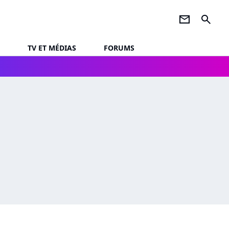
newsletter
search
TV ET MÉDIAS
FORUMS