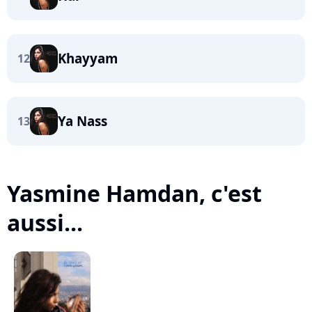
Khayyam
12
Ya Nass
13
Yasmine Hamdan, c'est
aussi...