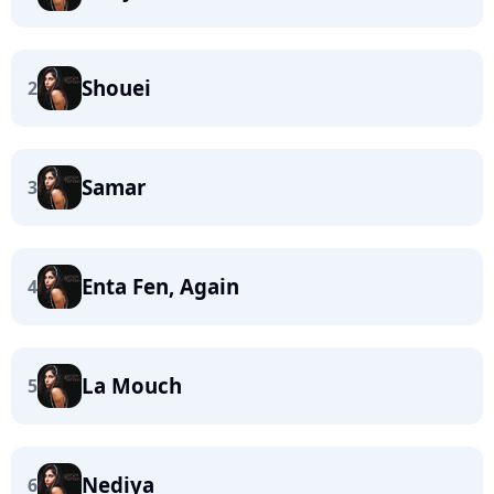
Shouei
2
Samar
3
Enta Fen, Again
4
La Mouch
5
Nediya
6