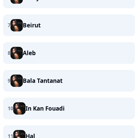
Beirut
7
Aleb
8
Bala Tantanat
9
In Kan Fouadi
10
Hal
11