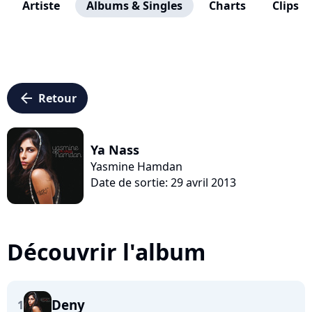
Artiste
Albums & Singles
Charts
Clips
arrow_left
Retour
Ya Nass
Yasmine Hamdan
Date de sortie: 29 avril 2013
Découvrir l'album
Deny
1