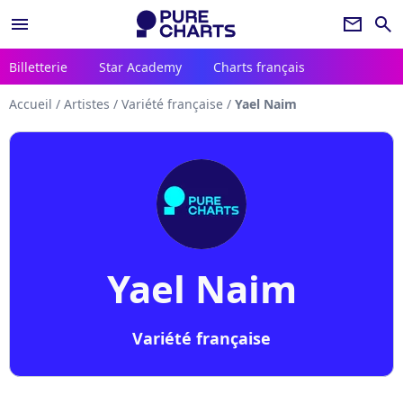
menu
newsletter
search
Billetterie
Star Academy
Charts français
Accueil
/
Artistes
/
Variété française
/
Yael Naim
Yael Naim
Variété française