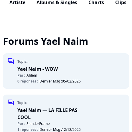
Artiste
Albums & Singles
Charts
Clips
Forums Yael Naim
chat
Topic :
Yael Naim - WOW
Par :
Ahlem
0 réponses :
Dernier Msg :
05/02/2026
chat
Topic :
Yael Naim — LA FILLE PAS
COOL
Par :
SlenderFrame
1 réponses :
Dernier Msg :
12/12/2025