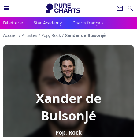
menu
newsletter
search
Billetterie
Star Academy
Charts français
Accueil
/
Artistes
/
Pop, Rock
/
Xander de Buisonjé
Xander de
Buisonjé
Pop, Rock