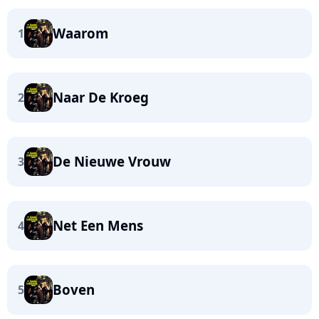
Waarom
1
Naar De Kroeg
2
De Nieuwe Vrouw
3
Net Een Mens
4
Boven
5