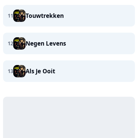
Touwtrekken
11
Negen Levens
12
Als Je Ooit
13