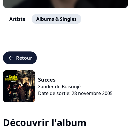
Artiste
Albums & Singles
arrow_left
Retour
Succes
Xander de Buisonjé
Date de sortie: 28 novembre 2005
Découvrir l'album