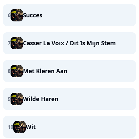
Succes
6
Casser La Voix / Dit Is Mijn Stem
7
Met Kleren Aan
8
Wilde Haren
9
Wit
10