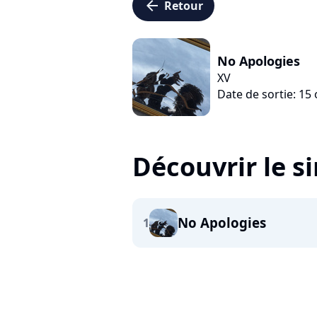
arrow_left
Retour
No Apologies
XV
Date de sortie: 15
Découvrir le s
No Apologies
1