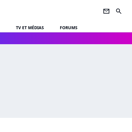
newsletter
search
TV ET MÉDIAS
FORUMS