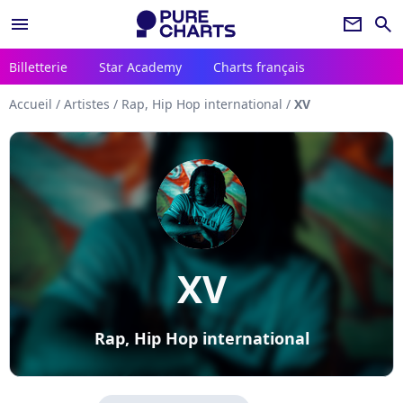
menu
newsletter
search
Billetterie
Star Academy
Charts français
Accueil
/
Artistes
/
Rap, Hip Hop international
/
XV
XV
Rap, Hip Hop international