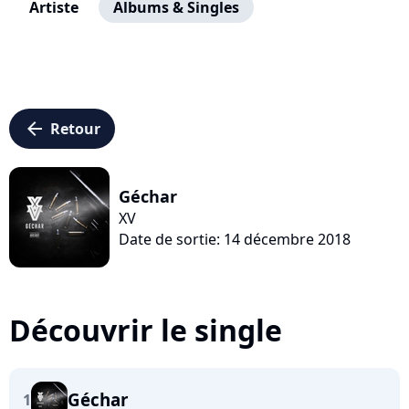
Artiste
Albums & Singles
arrow_left
Retour
Géchar
XV
Date de sortie: 14 décembre 2018
Découvrir le single
Géchar
1