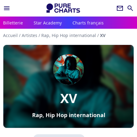
menu
newsletter
search
Billetterie
Star Academy
Charts français
Accueil
/
Artistes
/
Rap, Hip Hop international
/
XV
XV
Rap, Hip Hop international