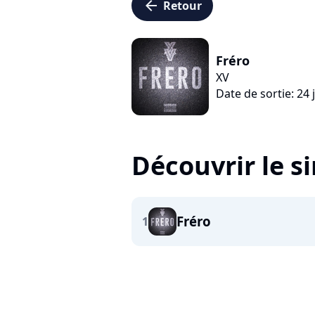
arrow_left
Retour
Fréro
XV
Date de sortie: 24 j
Découvrir le s
Fréro
1