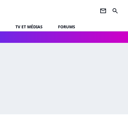
newsletter
search
TV ET MÉDIAS
FORUMS