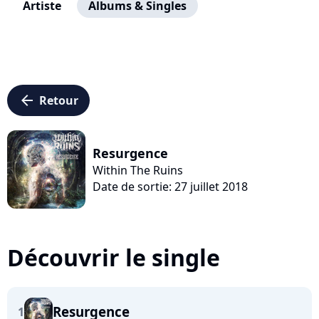
Artiste
Albums & Singles
arrow_left
Retour
Resurgence
Within The Ruins
Date de sortie: 27 juillet 2018
Découvrir le single
Resurgence
1