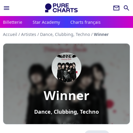
menu
newsletter
search
Billetterie
Star Academy
Charts français
Accueil
/
Artistes
/
Dance, Clubbing, Techno
/
Winner
Winner
Dance, Clubbing, Techno