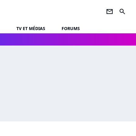
newsletter
search
TV ET MÉDIAS
FORUMS