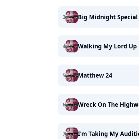
Big Midnight Special
3
Walking My Lord Up C
4
Matthew 24
5
Wreck On The Highw
6
I'm Taking My Auditi
7