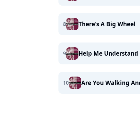
There's A Big Wheel
8
Help Me Understand
9
Are You Walking And
10