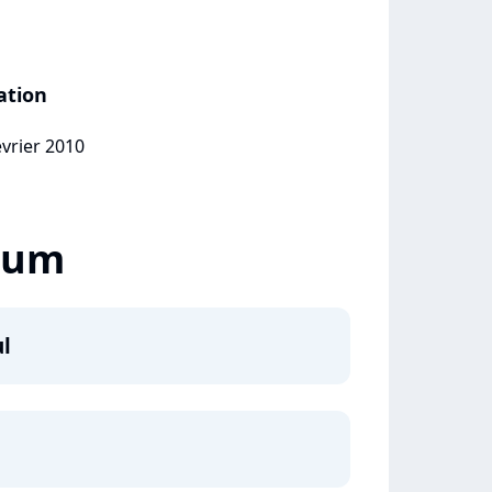
ation
évrier 2010
lbum
ul