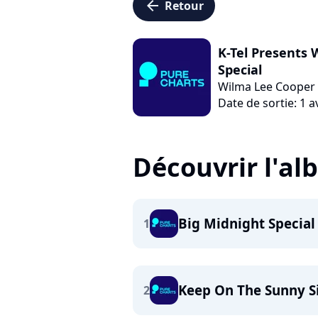
arrow_left
Retour
K-Tel Presents 
Special
Wilma Lee Cooper
Date de sortie: 1 a
Découvrir l'a
Big Midnight Special
1
Keep On The Sunny S
2