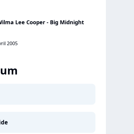
Wilma Lee Cooper - Big Midnight
vril 2005
lbum
ide