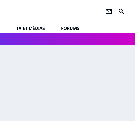
newsletter
search
TV ET MÉDIAS
FORUMS