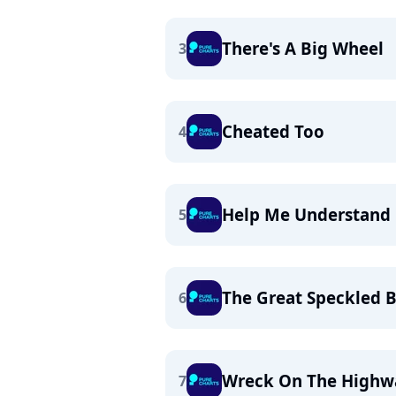
There's A Big Wheel
3
Cheated Too
4
Help Me Understand
5
The Great Speckled B
6
Wreck On The Highw
7