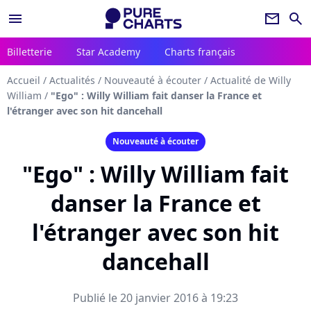
menu
newsletter
search
Billetterie
Star Academy
Charts français
Accueil
/
Actualités
/
Nouveauté à écouter
/
Actualité de Willy
William
/
"Ego" : Willy William fait danser la France et
l'étranger avec son hit dancehall
Nouveauté à écouter
"Ego" : Willy William fait
danser la France et
l'étranger avec son hit
dancehall
Publié le 20 janvier 2016 à 19:23