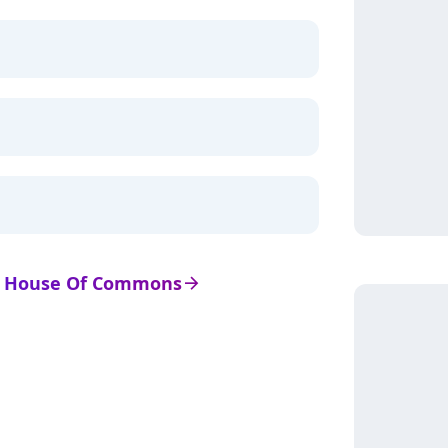
de House Of Commons
arrow_right