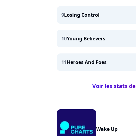
9
Losing Control
10
Young Believers
11
Heroes And Foes
Voir les stats 
Wake Up