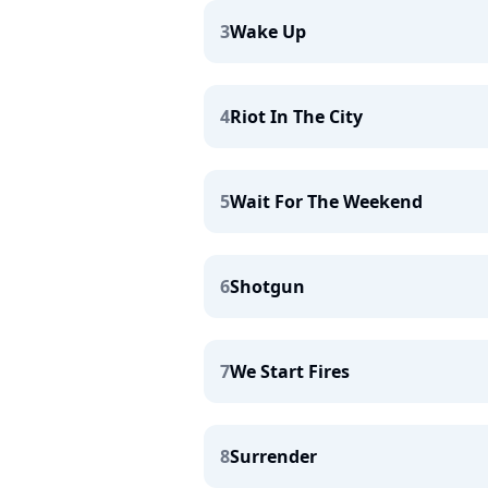
3
Wake Up
4
Riot In The City
5
Wait For The Weekend
6
Shotgun
7
We Start Fires
8
Surrender