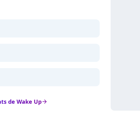
tats de Wake Up
arrow_right