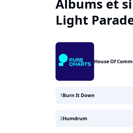
Albums et s
Light Parad
House Of Comm
1
Burn It Down
2
Humdrum