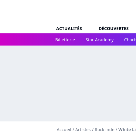
ACTUALITÉS
DÉCOUVERTES
Billetterie
Star Academy
Chart
Accueil
/
Artistes
/
Rock inde
/
White L