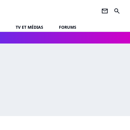
newsletter
search
TV ET MÉDIAS
FORUMS