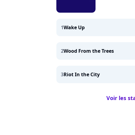
1
Wake Up
2
Wood From the Trees
3
Riot In the City
Voir les s