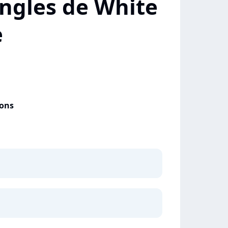
ingles de White
e
ons