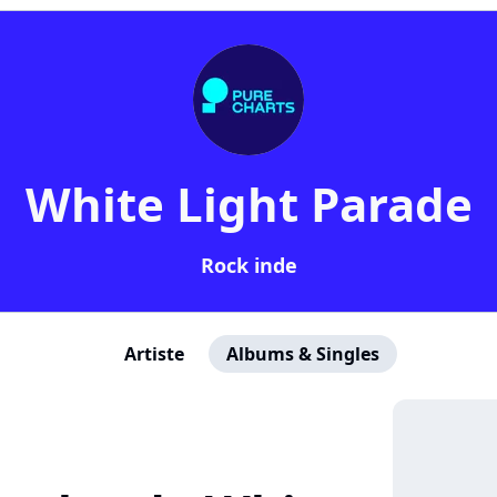
White Light Parade
Rock inde
Artiste
Albums & Singles