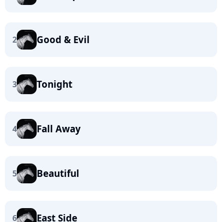
Good & Evil
2
Tonight
3
Fall Away
4
Beautiful
5
East Side
6