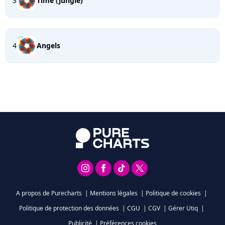
3
Time (jungle)
4
Angels
A propos de Purecharts
|
Mentions légales
|
Politique de cookies
|
Politique de protection des données
|
CGU
|
CGV
|
Gérer Utiq
|
Publicité
|
Préférences cookies