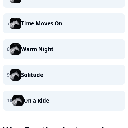
Time Moves On
7
Warm Night
8
Solitude
9
On a Ride
10