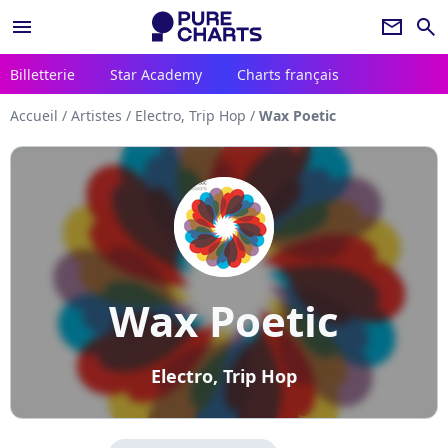
menu
newsletter
search
Billetterie
Star Academy
Charts français
Accueil
/
Artistes
/
Electro, Trip Hop
/
Wax Poetic
Wax Poetic
Electro, Trip Hop