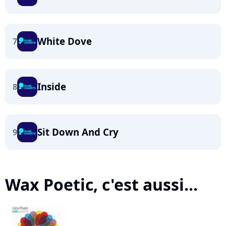
White Dove
7
Inside
8
Sit Down And Cry
9
Wax Poetic, c'est aussi...