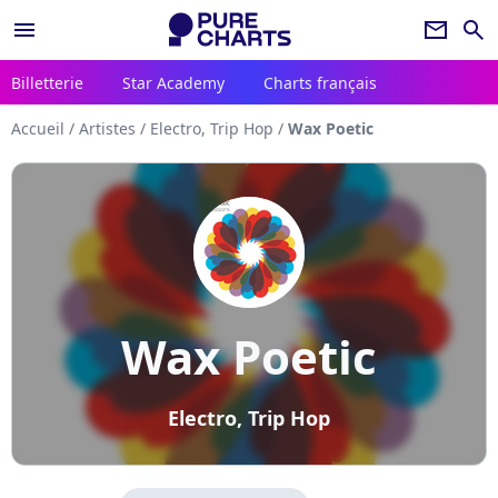
menu
newsletter
search
Billetterie
Star Academy
Charts français
Accueil
/
Artistes
/
Electro, Trip Hop
/
Wax Poetic
Wax Poetic
Electro, Trip Hop