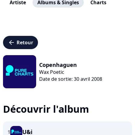
Artiste
Albums & Singles
Charts
arrow_left
Retour
Copenhaguen
Wax Poetic
Date de sortie: 30 avril 2008
Découvrir l'album
U&i
1