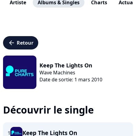
Artiste
Albums & Singles
Charts
Actuali
arrow_left
Retour
Keep The Lights On
Wave Machines
Date de sortie: 1 mars 2010
Découvrir le single
Keep The Lights On
1