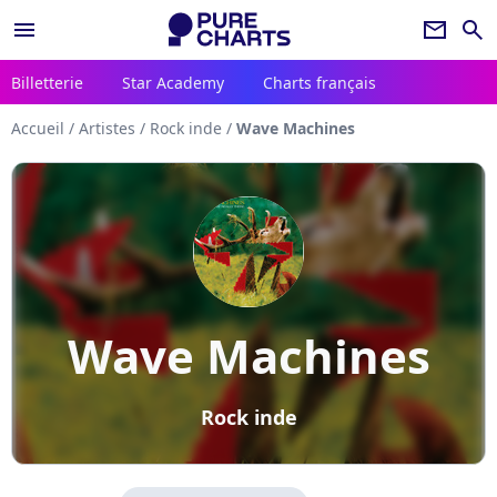
menu
newsletter
search
Billetterie
Star Academy
Charts français
Accueil
/
Artistes
/
Rock inde
/
Wave Machines
Wave Machines
Rock inde