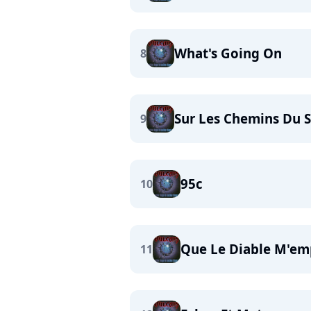
What's Going On
8
Sur Les Chemins Du 
9
95c
10
Que Le Diable M'em
11