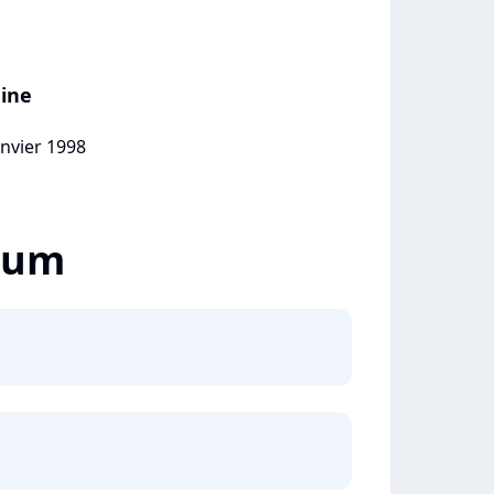
ine
anvier 1998
lbum