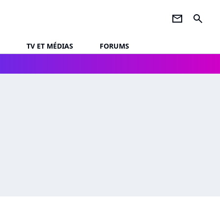
newsletter
search
TV ET MÉDIAS
FORUMS