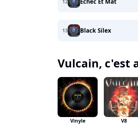
Echec Et Mat
12
Black Silex
13
Vulcain, c'est a
Vinyle
V8