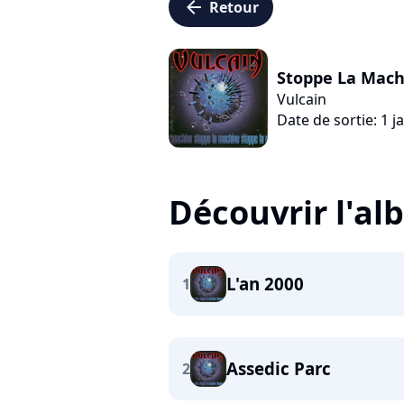
arrow_left
Retour
Stoppe La Mach
Vulcain
Date de sortie: 1 j
Découvrir l'a
L'an 2000
1
Assedic Parc
2