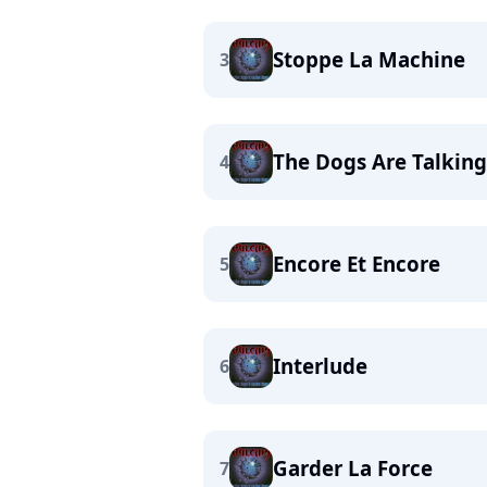
Stoppe La Machine
3
The Dogs Are Talking
4
Encore Et Encore
5
Interlude
6
Garder La Force
7