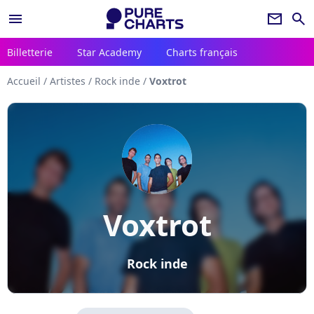
menu
newsletter
search
Billetterie
Star Academy
Charts français
Accueil
/
Artistes
/
Rock inde
/
Voxtrot
Voxtrot
Rock inde