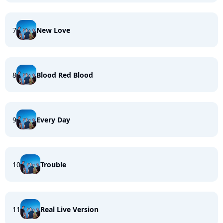
7
New Love
8
Blood Red Blood
9
Every Day
10
Trouble
11
Real Live Version