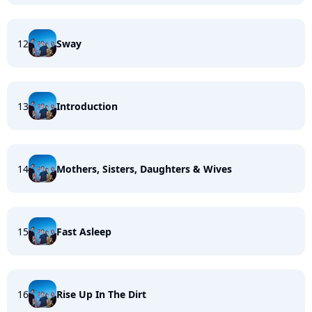
12
Sway
13
Introduction
14
Mothers, Sisters, Daughters & Wives
15
Fast Asleep
16
Rise Up In The Dirt