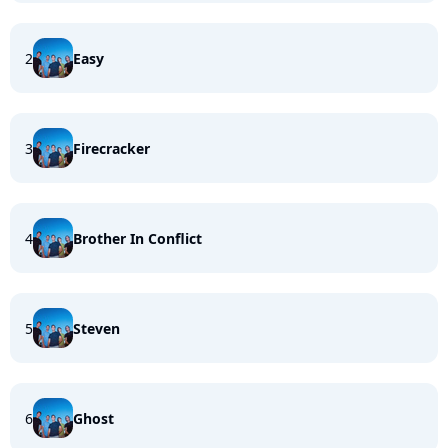
2
Easy
3
Firecracker
4
Brother In Conflict
5
Steven
6
Ghost