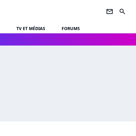
newsletter
search
TV ET MÉDIAS
FORUMS