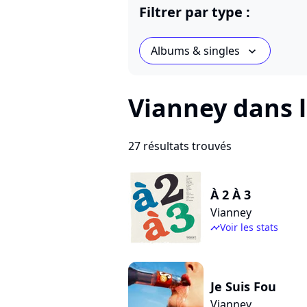
Filtrer par type :
Albums & singles
chevron_bot
Vianney dans l
27 résultats trouvés
À 2 À 3
Vianney
Voir les stats
timeline
Je Suis Fou
Vianney