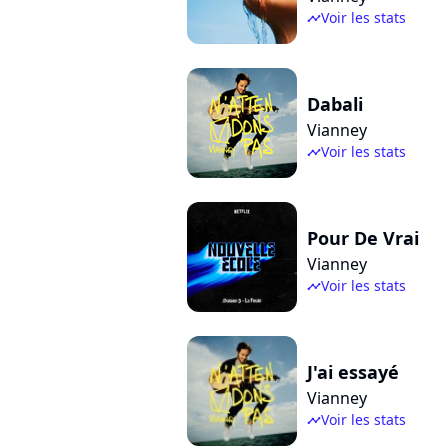
Voir les stats
timeline
Dabali
Vianney
Voir les stats
timeline
Pour De Vrai
Vianney
Voir les stats
timeline
J'ai essayé
Vianney
Voir les stats
timeline