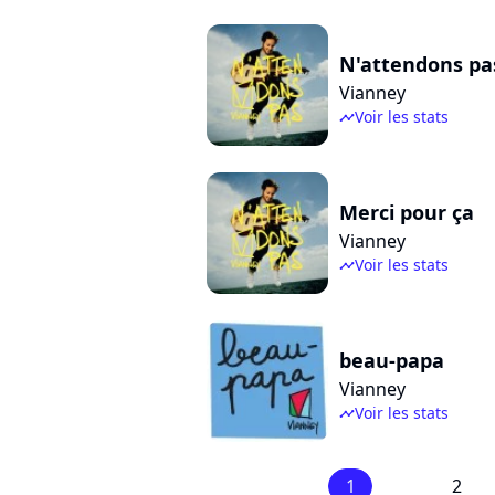
N'attendons pa
Vianney
Voir les stats
timeline
Merci pour ça
Vianney
Voir les stats
timeline
beau-papa
Vianney
Voir les stats
timeline
1
2