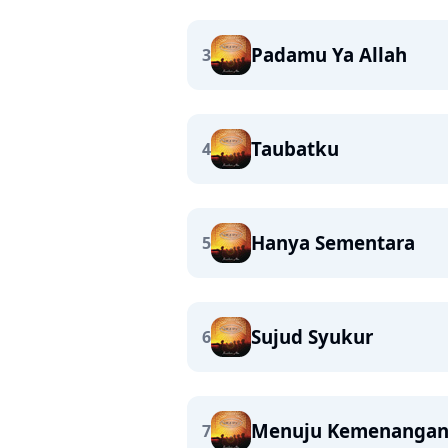
Padamu Ya Allah
3
Taubatku
4
Hanya Sementara
5
Sujud Syukur
6
Menuju Kemenanga
7