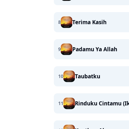
Terima Kasih
8
Padamu Ya Allah
9
Taubatku
10
Rinduku Cintamu (Ik
11