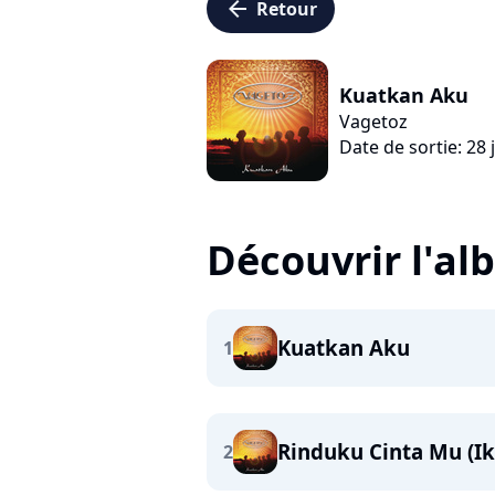
arrow_left
Retour
Kuatkan Aku
Vagetoz
Date de sortie: 28 j
Découvrir l'a
Kuatkan Aku
1
Rinduku Cinta Mu (Ik
2