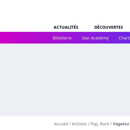
ACTUALITÉS
DÉCOUVERTES
Billetterie
Star Academy
Chart
Accueil
/
Artistes
/
Pop, Rock
/
Vagetoz