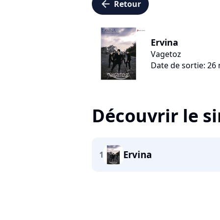
arrow_left
Retour
Ervina
Vagetoz
Date de sortie: 26
Découvrir le s
Ervina
1