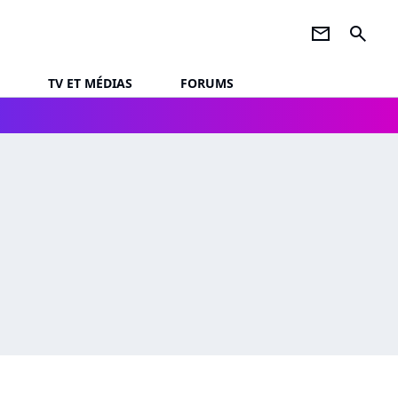
newsletter
search
TV ET MÉDIAS
FORUMS