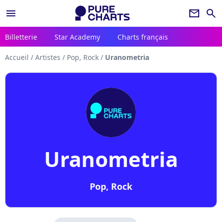
menu
newsletter
search
Billetterie
Star Academy
Charts français
Accueil
/
Artistes
/
Pop, Rock
/
Uranometria
Uranometria
Pop, Rock