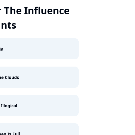
 The Influence
ants
Ha
he Clouds
 Illogical
en Is Full