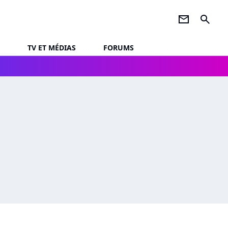
newsletter
search
TV ET MÉDIAS
FORUMS