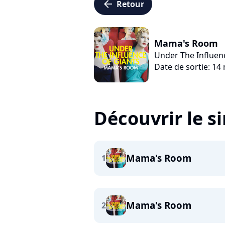
arrow_left
Retour
Mama's Room
Under The Influen
Date de sortie: 14
Découvrir le s
Mama's Room
1
Mama's Room
2