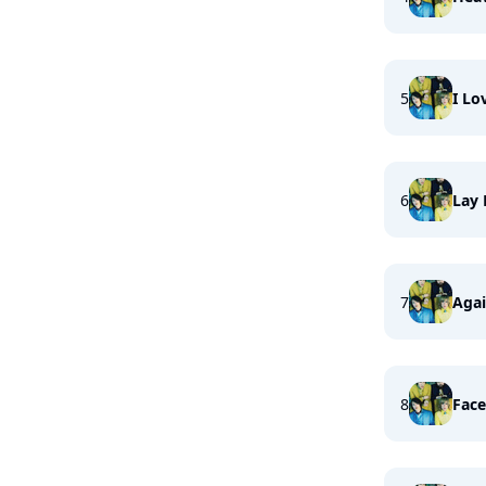
5
I Lo
6
Lay
7
Agai
8
Face