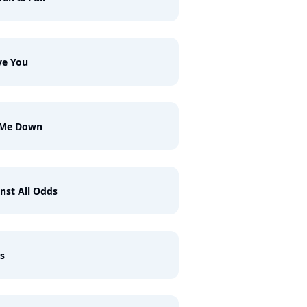
ve You
 Me Down
nst All Odds
s