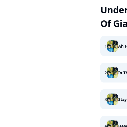
Under
Of Gi
1
Ah 
2
In T
3
Stay
4
Heav