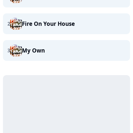
Fire On Your House
2
My Own
3