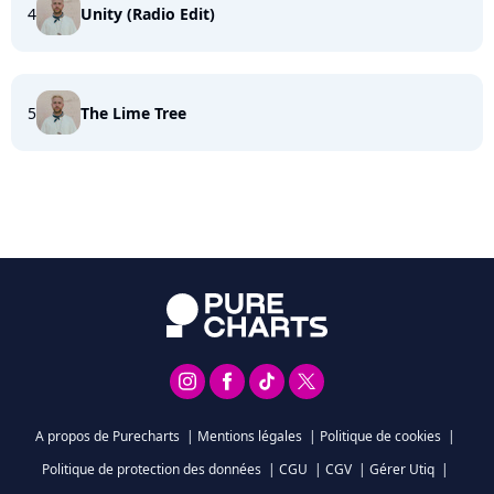
4
Unity (Radio Edit)
5
The Lime Tree
A propos de Purecharts
|
Mentions légales
|
Politique de cookies
|
Politique de protection des données
|
CGU
|
CGV
|
Gérer Utiq
|