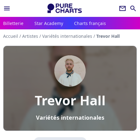
menu
newsletter
search
Billetterie
Star Academy
Charts français
Accueil
/
Artistes
/
Variétés internationales
/
Trevor Hall
Trevor Hall
Variétés internationales