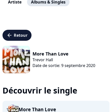
Artiste
Albums & Singles
arrow_left
Retour
More Than Love
Trevor Hall
Date de sortie: 9 septembre 2020
Découvrir le single
More Than Love
1