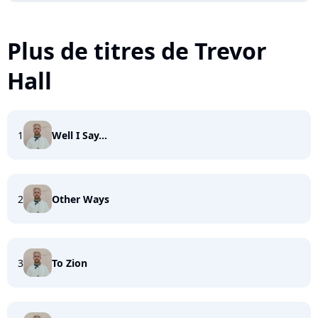
Plus de titres de Trevor
Hall
1
Well I Say...
2
Other Ways
3
To Zion