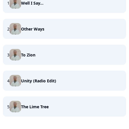
1
Well I Say...
2
Other Ways
3
To Zion
4
Unity (Radio Edit)
5
The Lime Tree