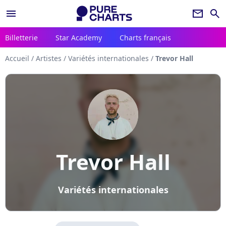
menu
newsletter
search
Billetterie
Star Academy
Charts français
Accueil
/
Artistes
/
Variétés internationales
/
Trevor Hall
Trevor Hall
Variétés internationales