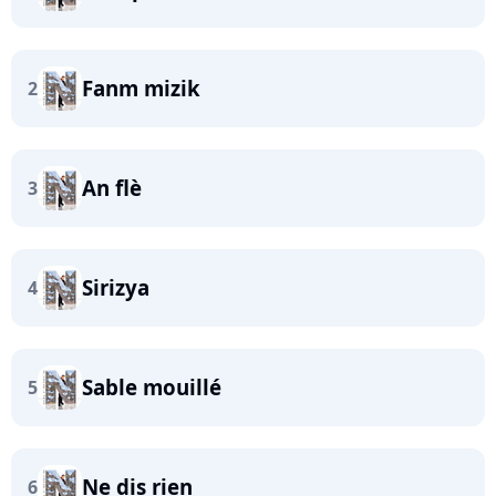
Fanm mizik
2
An flè
3
Sirizya
4
Sable mouillé
5
Ne dis rien
6