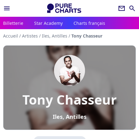
menu
newsletter
search
Billetterie
Star Academy
Charts français
Accueil
/
Artistes
/
Iles, Antilles
/
Tony Chasseur
Tony Chasseur
Iles, Antilles