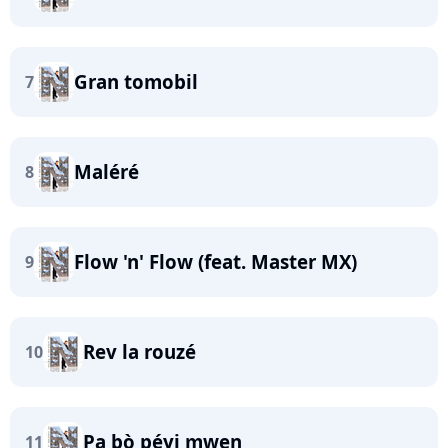
Gran tomobil
7
Maléré
8
Flow 'n' Flow (feat. Master MX)
9
Rev la rouzé
10
Pa bò péyi mwen
11