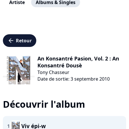
Artiste
Albums & Singles
arrow_left
Retour
An Konsantré Pasion, Vol. 2 : An
Konsantré Dousè
Tony Chasseur
Date de sortie: 3 septembre 2010
Découvrir l'album
Viv épi-w
1