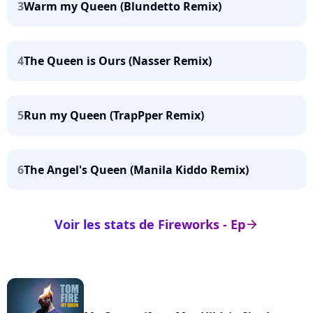
3
Warm my Queen (Blundetto Remix)
4
The Queen is Ours (Nasser Remix)
5
Run my Queen (TrapPper Remix)
6
The Angel's Queen (Manila Kiddo Remix)
Voir les stats de Fireworks - Ep
arrow_right