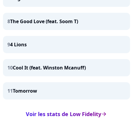
8
The Good Love (feat. Soom T)
9
4 Lions
10
Cool It (feat. Winston Mcanuff)
11
Tomorrow
Voir les stats de Low Fidelity
arrow_right