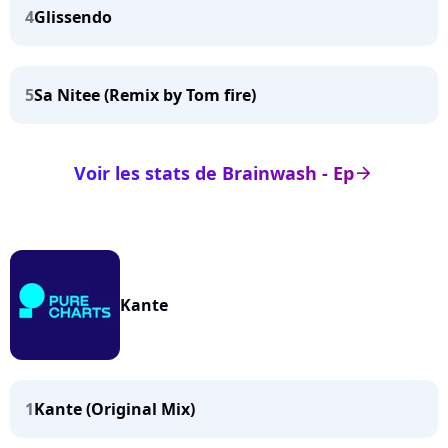
4
Glissendo
5
Sa Nitee (Remix by Tom fire)
Voir les stats de Brainwash - Ep
arrow_right
Kante
1
Kante (Original Mix)