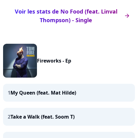
Voir les stats de No Food (feat. Linval
arrow_right
Thompson) - Single
Fireworks - Ep
1
My Queen (feat. Mat Hilde)
2
Take a Walk (feat. Soom T)