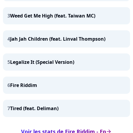
3
Weed Get Me High (feat. Taiwan MC)
4
Jah Jah Children (feat. Linval Thompson)
5
Legalize It (Special Version)
6
Fire Riddim
7
Tired (feat. Deliman)
Voir les stats de Fire Riddim - Ep
arrow_right