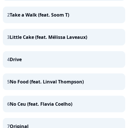
2
Take a Walk (feat. Soom T)
3
Little Cake (feat. Mélissa Laveaux)
4
Drive
5
No Food (feat. Linval Thompson)
6
No Ceu (feat. Flavia Coelho)
7
Original