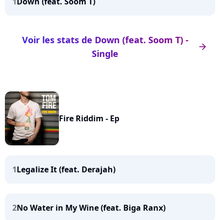
1
Down (feat. Soom T)
Voir les stats de Down (feat. Soom T) -
arrow_right
Single
Fire Riddim - Ep
1
Legalize It (feat. Derajah)
2
No Water in My Wine (feat. Biga Ranx)