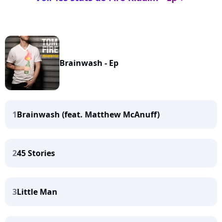
Brainwash - Ep
1
Brainwash (feat. Matthew McAnuff)
2
45 Stories
3
Little Man