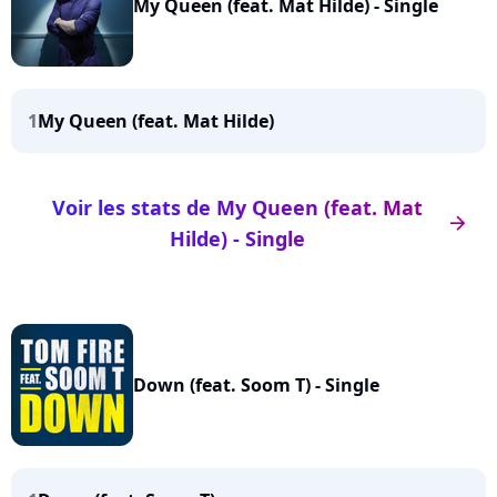
My Queen (feat. Mat Hilde) - Single
1
My Queen (feat. Mat Hilde)
Voir les stats de My Queen (feat. Mat
arrow_right
Hilde) - Single
Down (feat. Soom T) - Single