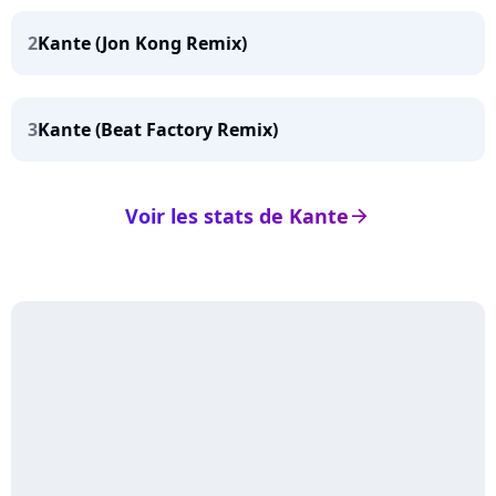
2
Kante (Jon Kong Remix)
3
Kante (Beat Factory Remix)
Voir les stats de Kante
arrow_right