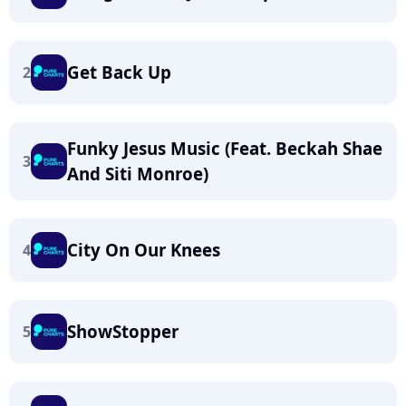
Get Back Up
2
Funky Jesus Music (Feat. Beckah Shae
3
And Siti Monroe)
City On Our Knees
4
ShowStopper
5