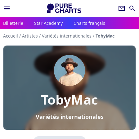
menu
newsletter
search
Billetterie
Star Academy
Charts français
Accueil
/
Artistes
/
Variétés internationales
/
TobyMac
TobyMac
Variétés internationales