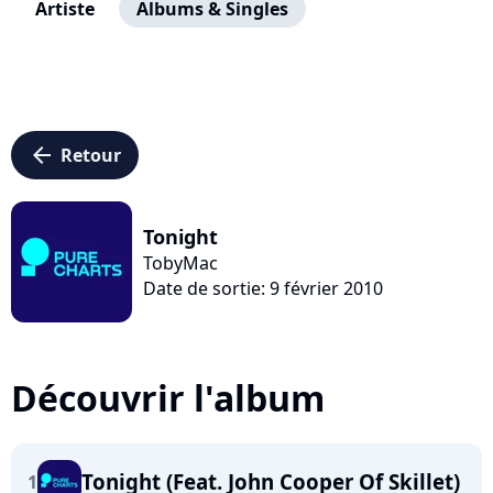
Artiste
Albums & Singles
arrow_left
Retour
Tonight
TobyMac
Date de sortie: 9 février 2010
Découvrir l'album
Tonight (Feat. John Cooper Of Skillet)
1