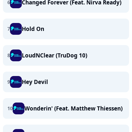
Changed Forever (Feat. Nirva Ready)
6
Hold On
7
LoudNClear (TruDog 10)
8
Hey Devil
9
Wonderin' (Feat. Matthew Thiessen)
10