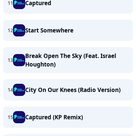
Captured
11
Start Somewhere
12
Break Open The Sky (Feat. Israel
13
Houghton)
City On Our Knees (Radio Version)
14
Captured (KP Remix)
15