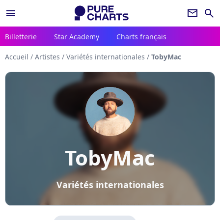
menu
newsletter
search
Billetterie
Star Academy
Charts français
Accueil
/
Artistes
/
Variétés internationales
/
TobyMac
TobyMac
Variétés internationales