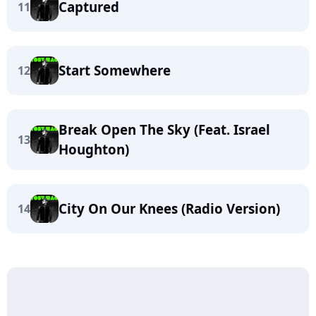
Captured
11
Start Somewhere
12
Break Open The Sky (Feat. Israel
13
Houghton)
City On Our Knees (Radio Version)
14