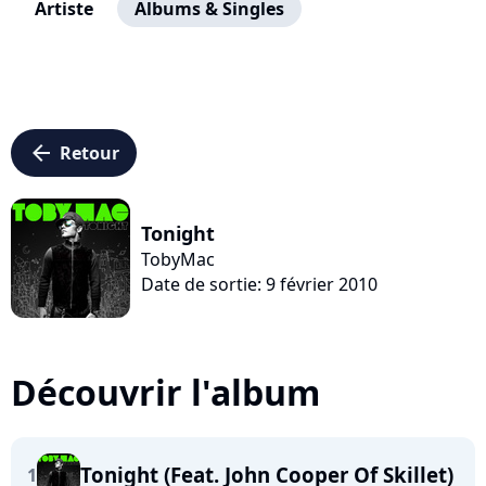
Artiste
Albums & Singles
arrow_left
Retour
Tonight
TobyMac
Date de sortie: 9 février 2010
Découvrir l'album
Tonight (Feat. John Cooper Of Skillet)
1