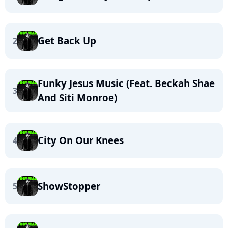
Get Back Up
2
Funky Jesus Music (Feat. Beckah Shae
3
And Siti Monroe)
City On Our Knees
4
ShowStopper
5