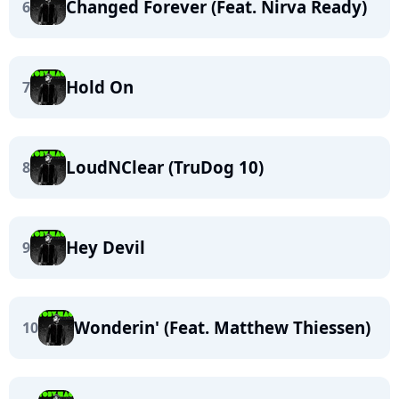
Changed Forever (Feat. Nirva Ready)
6
Hold On
7
LoudNClear (TruDog 10)
8
Hey Devil
9
Wonderin' (Feat. Matthew Thiessen)
10