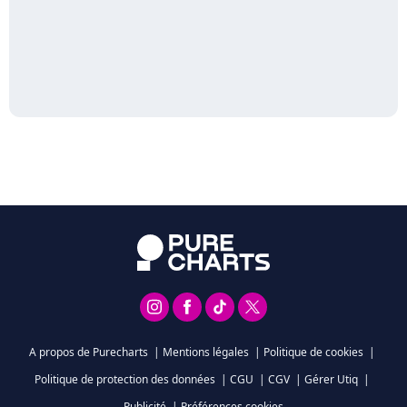
A propos de Purecharts
|
Mentions légales
|
Politique de cookies
|
Politique de protection des données
|
CGU
|
CGV
|
Gérer Utiq
|
Publicité
|
Préférences cookies