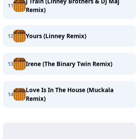
J Train (Linney Brothers & DJ Maj
11
Remix)
Yours (Linney Remix)
12
Irene (The Binary Twin Remix)
13
Love Is In The House (Muckala
14
Remix)