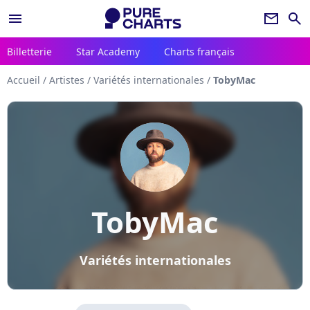
menu
newsletter
search
Billetterie
Star Academy
Charts français
Accueil
/
Artistes
/
Variétés internationales
/
TobyMac
TobyMac
Variétés internationales