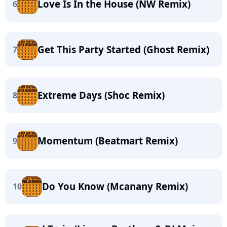
Love Is In the House (NW Remix)
6
Get This Party Started (Ghost Remix)
7
Extreme Days (Shoc Remix)
8
Momentum (Beatmart Remix)
9
Do You Know (Mcanany Remix)
10