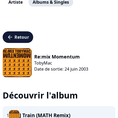
Artiste
Albums & Singles
arrow_left
Retour
Re:mix Momentum
TobyMac
Date de sortie: 24 juin 2003
Découvrir l'album
J Train (MATH Remix)
1