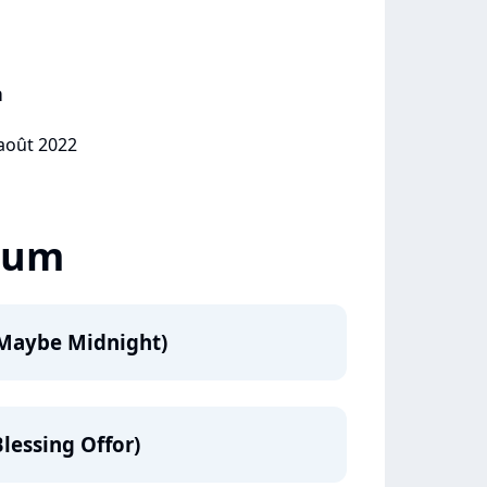
h
 août 2022
lbum
(Maybe Midnight)
lessing Offor)