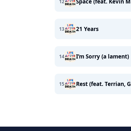
Space (feat. Kevin M
12
21 Years
13
I’m Sorry (a lament)
14
Rest (feat. Terrian, 
15