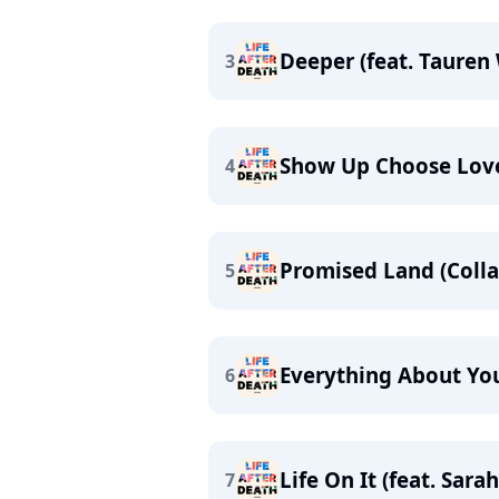
Deeper (feat. Tauren 
3
Show Up Choose Love 
4
Promised Land (Colla
5
Everything About You
6
Life On It (feat. Sara
7