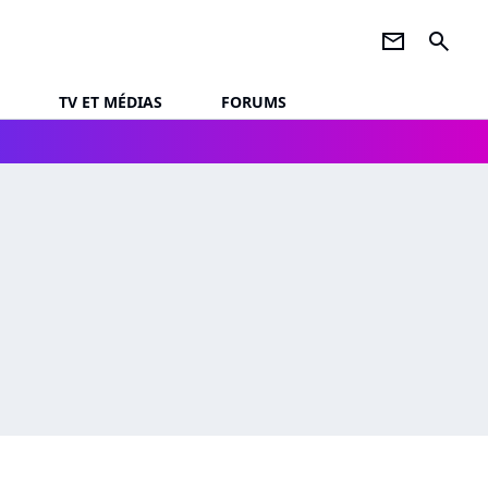
newsletter
search
TV ET MÉDIAS
FORUMS