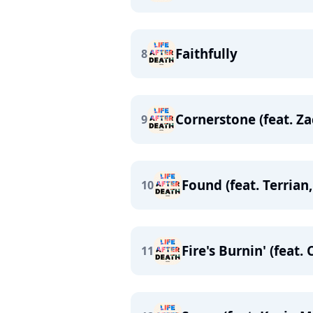
Faithfully
8
Cornerstone (feat. Za
9
Found (feat. Terrian
10
Fire's Burnin' (feat.
11