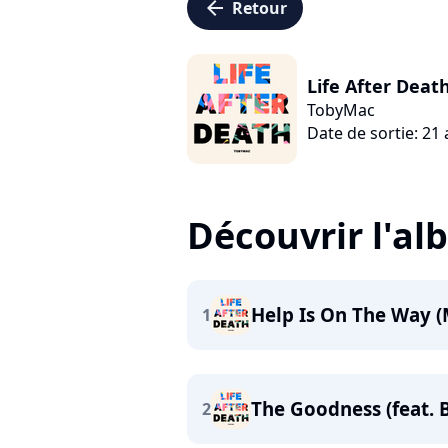
arrow_left
Retour
Life After Deat
TobyMac
Date de sortie: 21
Découvrir l'a
Help Is On The Way 
1
The Goodness (feat. B
2