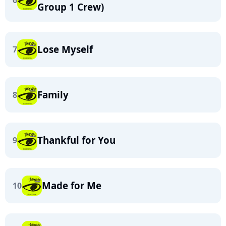
6
Group 1 Crew)
Lose Myself
7
Family
8
Thankful for You
9
Made for Me
10