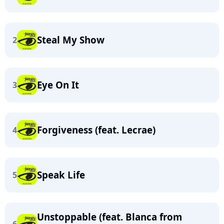
Steal My Show
2
Eye On It
3
Forgiveness (feat. Lecrae)
4
Speak Life
5
Unstoppable (feat. Blanca from