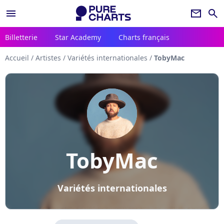
menu
newsletter
search
Billetterie
Star Academy
Charts français
Accueil
/
Artistes
/
Variétés internationales
/
TobyMac
TobyMac
Variétés internationales