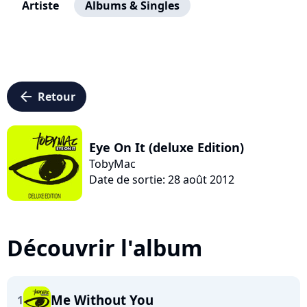
Artiste
Albums & Singles
arrow_left
Retour
Eye On It (deluxe Edition)
TobyMac
Date de sortie: 28 août 2012
Découvrir l'album
Me Without You
1