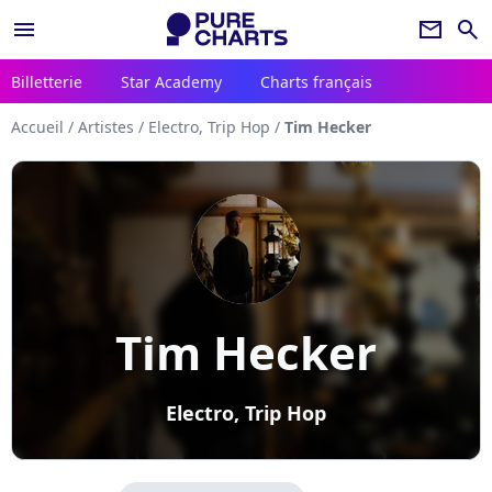
menu
newsletter
search
Billetterie
Star Academy
Charts français
Accueil
/
Artistes
/
Electro, Trip Hop
/
Tim Hecker
Tim Hecker
Electro, Trip Hop