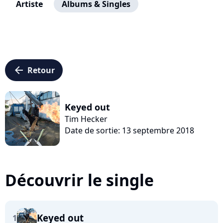
Artiste
Albums & Singles
arrow_left
Retour
Keyed out
Tim Hecker
Date de sortie: 13 septembre 2018
Découvrir le single
Keyed out
1