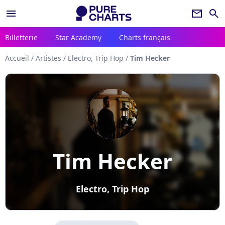
menu
newsletter
search
Billetterie
Star Academy
Charts français
Accueil
/
Artistes
/
Electro, Trip Hop
/
Tim Hecker
Tim Hecker
Electro, Trip Hop