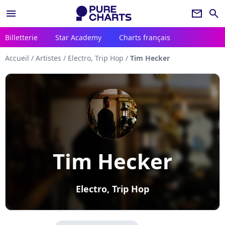
menu
newsletter
search
Billetterie
Star Academy
Charts français
Accueil
/
Artistes
/
Electro, Trip Hop
/
Tim Hecker
Tim Hecker
Electro, Trip Hop