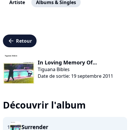
Artiste
Albums & Singles
arrow_left
Retour
In Loving Memory Of...
Tiguana Bibles
Date de sortie: 19 septembre 2011
Découvrir l'album
Surrender
1