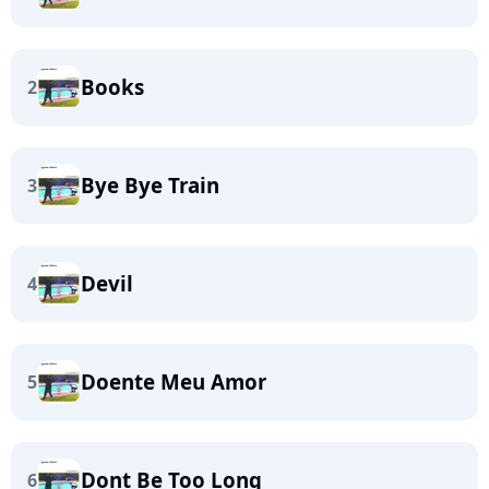
Books
2
Bye Bye Train
3
Devil
4
Doente Meu Amor
5
Dont Be Too Long
6