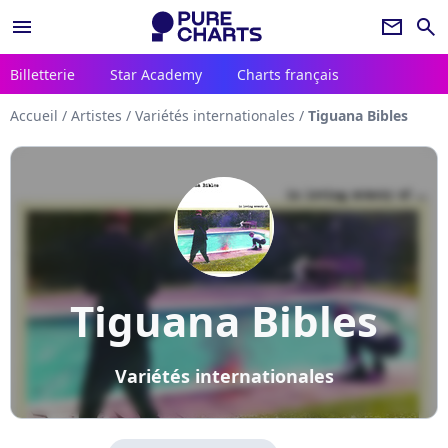
menu
newsletter
search
Billetterie
Star Academy
Charts français
Accueil
/
Artistes
/
Variétés internationales
/
Tiguana Bibles
Tiguana Bibles
Variétés internationales