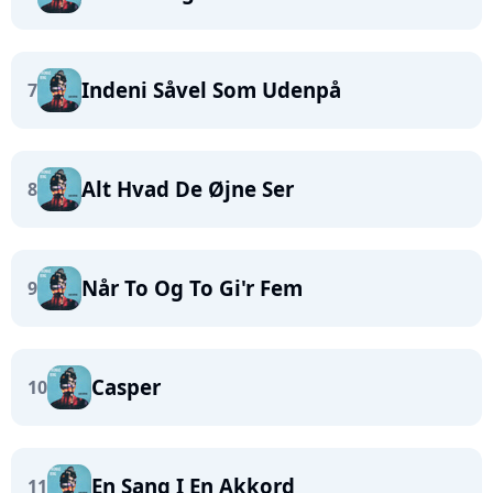
Indeni Såvel Som Udenpå
7
Alt Hvad De Øjne Ser
8
Når To Og To Gi'r Fem
9
Casper
10
En Sang I En Akkord
11