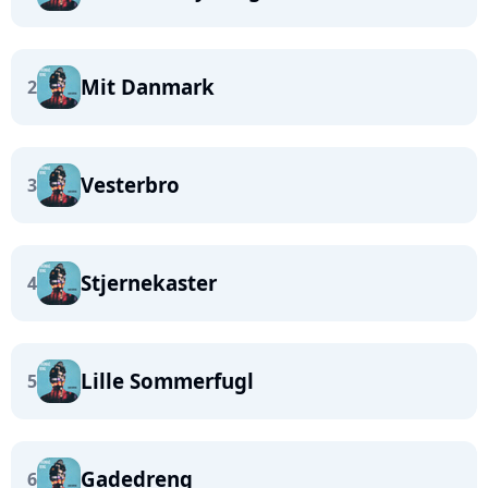
Mit Danmark
2
Vesterbro
3
Stjernekaster
4
Lille Sommerfugl
5
Gadedreng
6