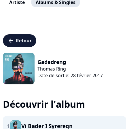
Artiste
Albums & Singles
arrow_left
Retour
Gadedreng
Thomas Ring
Date de sortie: 28 février 2017
Découvrir l'album
Vi Bader I Syreregn
1