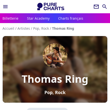
menu
newsletter
search
Billetterie
Star Academy
Charts français
Accueil
/
Artistes
/
Pop, Rock
/
Thomas Ring
Thomas Ring
Pop, Rock