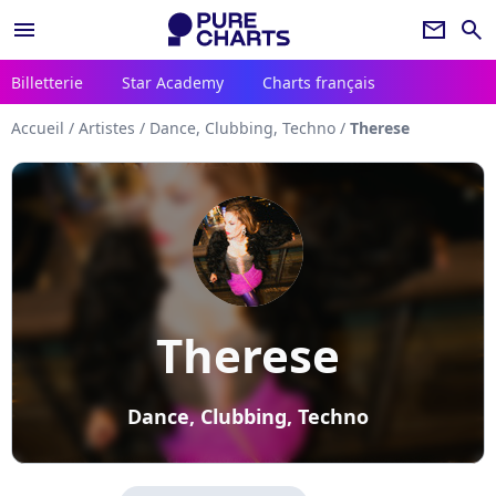
menu
newsletter
search
Billetterie
Star Academy
Charts français
Accueil
/
Artistes
/
Dance, Clubbing, Techno
/
Therese
Therese
Dance, Clubbing, Techno