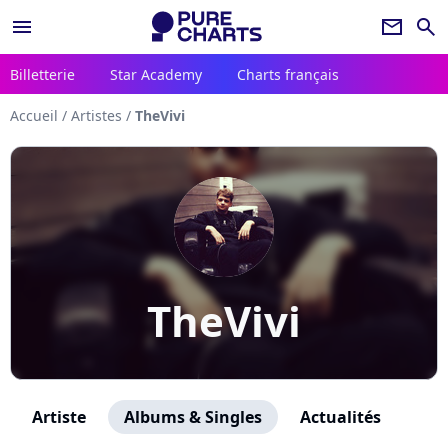
menu
newsletter
search
Billetterie
Star Academy
Charts français
Accueil
/
Artistes
/
TheVivi
TheVivi
Artiste
Albums & Singles
Actualités