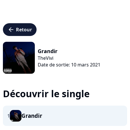
arrow_left
Retour
Grandir
TheVivi
Date de sortie: 10 mars 2021
Découvrir le single
Grandir
1