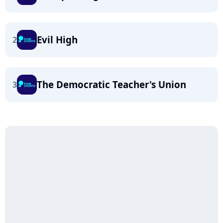
Evil High
2
The Democratic Teacher's Union
3