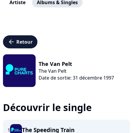
Artiste
Albums & Singles
arrow_left
Retour
The Van Pelt
The Van Pelt
Date de sortie: 31 décembre 1997
Découvrir le single
The Speeding Train
1