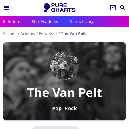
menu
newsletter
search
Billetterie
Star Academy
Charts français
Accueil
/
Artistes
/
Pop, Rock
/
The Van Pelt
The Van Pelt
Pop, Rock