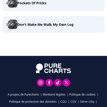
4
Pockets Of Pricks
5
Don't Make Me Walk My Own Log
A propos de Purecharts
|
Mentions légales
|
Politique de cookies
|
Politique de protection des données
|
CGU
|
CGV
|
Gérer Utiq
|