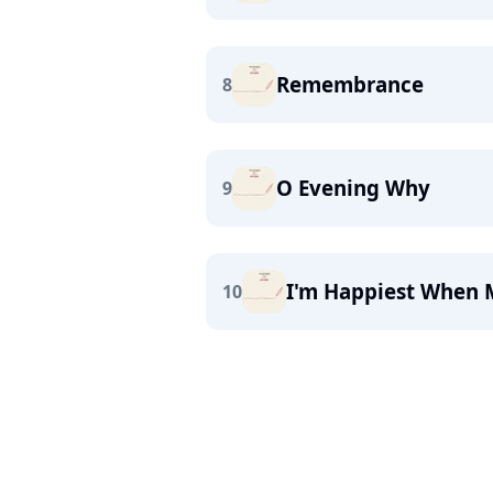
Remembrance
8
O Evening Why
9
I'm Happiest When
10