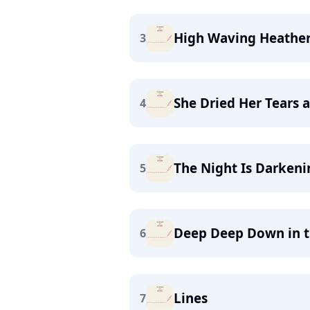
High Waving Heathe
3
She Dried Her Tears 
4
The Night Is Darken
5
Deep Deep Down in t
6
Lines
7