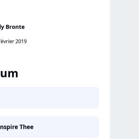
ily Bronte
février 2019
lbum
Inspire Thee