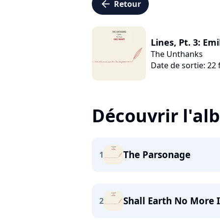
arrow_left
Retour
Lines, Pt. 3: Em
The Unthanks
Date de sortie: 22 
Découvrir l'a
The Parsonage
1
Shall Earth No More 
2