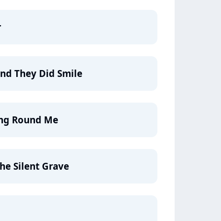
r
and They Did Smile
ing Round Me
he Silent Grave