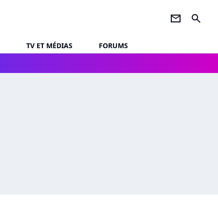
newsletter
search
TV ET MÉDIAS
FORUMS