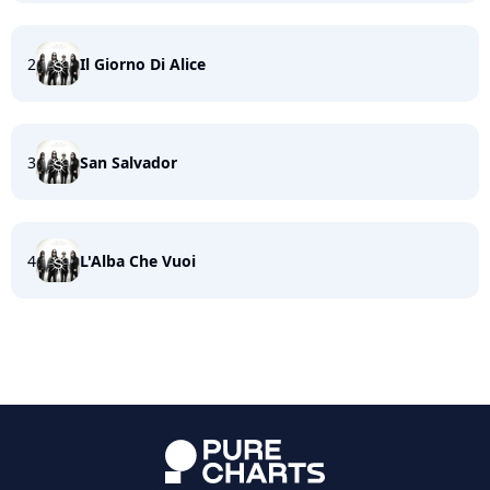
2
Il Giorno Di Alice
3
San Salvador
4
L'Alba Che Vuoi