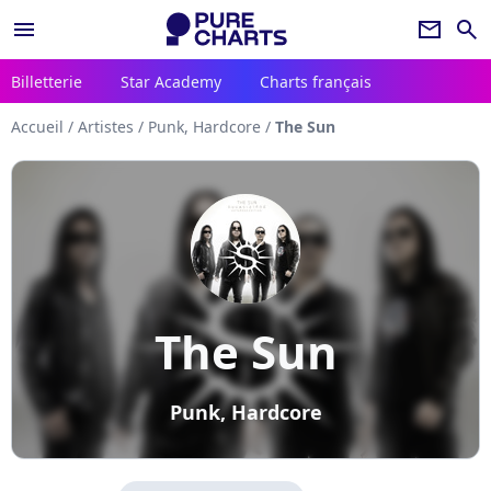
menu
newsletter
search
Billetterie
Star Academy
Charts français
Accueil
/
Artistes
/
Punk, Hardcore
/
The Sun
The Sun
Punk, Hardcore