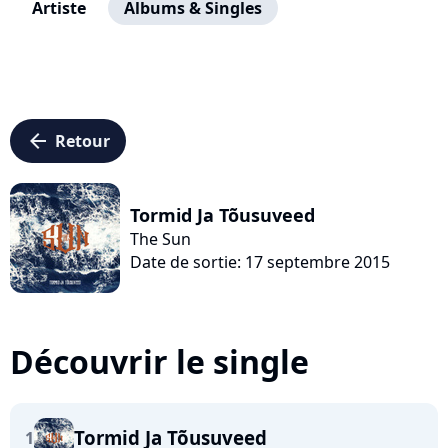
Artiste
Albums & Singles
arrow_left
Retour
Tormid Ja Tõusuveed
The Sun
Date de sortie: 17 septembre 2015
Découvrir le single
Tormid Ja Tõusuveed
1