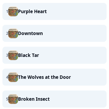
Purple Heart
1
Downtown
2
Black Tar
3
The Wolves at the Door
4
Broken Insect
5