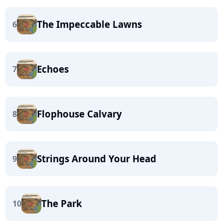
The Impeccable Lawns
6
Echoes
7
Flophouse Calvary
8
Strings Around Your Head
9
The Park
10