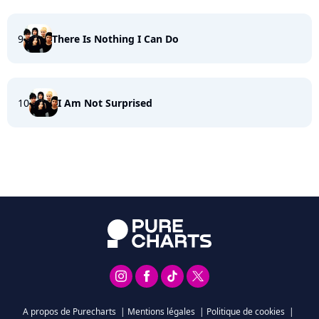
9
There Is Nothing I Can Do
10
I Am Not Surprised
A propos de Purecharts
|
Mentions légales
|
Politique de cookies
|