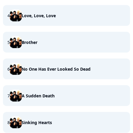
4
Love, Love, Love
5
Brother
6
No One Has Ever Looked So Dead
7
A Sudden Death
8
Sinking Hearts