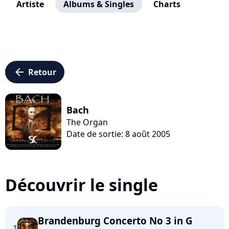
Artiste
Albums & Singles
Charts
arrow_left
Retour
Bach
The Organ
Date de sortie: 8 août 2005
Découvrir le single
Brandenburg Concerto No 3 in G
1