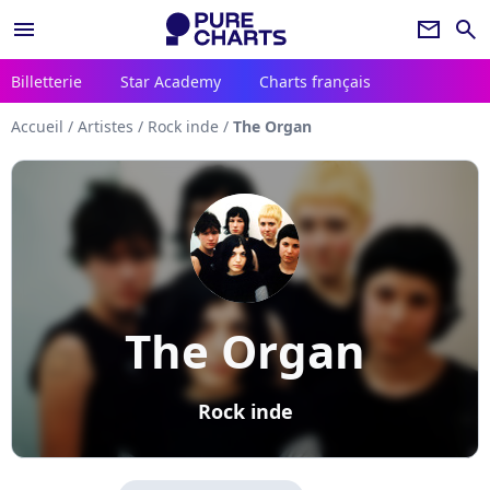
menu
newsletter
search
Billetterie
Star Academy
Charts français
Accueil
/
Artistes
/
Rock inde
/
The Organ
The Organ
Rock inde