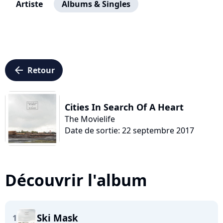
Artiste
Albums & Singles
arrow_left
Retour
Cities In Search Of A Heart
The Movielife
Date de sortie: 22 septembre 2017
Découvrir l'album
Ski Mask
1