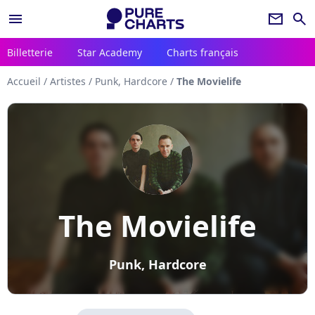
menu
newsletter
search
Billetterie
Star Academy
Charts français
Accueil
/
Artistes
/
Punk, Hardcore
/
The Movielife
The Movielife
Punk, Hardcore