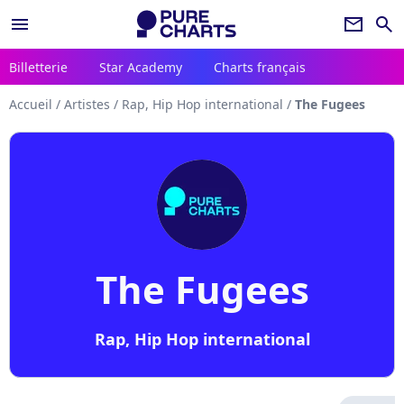
menu
newsletter
search
Billetterie
Star Academy
Charts français
Accueil
/
Artistes
/
Rap, Hip Hop international
/
The Fugees
The Fugees
Rap, Hip Hop international