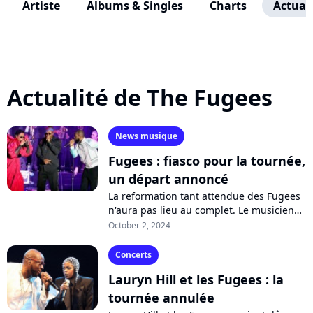
Artiste
Albums & Singles
Charts
Actuali
Actualité de The Fugees
News musique
Fugees : fiasco pour la tournée,
un départ annoncé
La reformation tant attendue des Fugees
n'aura pas lieu au complet. Le musicien
Pras Michel accuse la chanteuse Lauryn
October 2, 2024
Hill d'escroquerie et de rupture...
Concerts
Lauryn Hill et les Fugees : la
tournée annulée