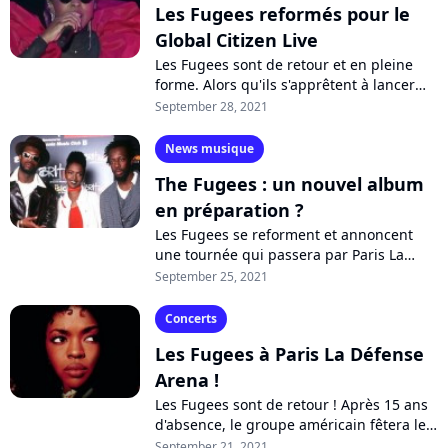
Les Fugees reformés pour le
Global Citizen Live
Les Fugees sont de retour et en pleine
forme. Alors qu'ils s'apprêtent à lancer
une tournée pour les 25 ans de "The
September 28, 2021
Score", les trois artistes se sont...
News musique
The Fugees : un nouvel album
en préparation ?
Les Fugees se reforment et annoncent
une tournée qui passera par Paris La
Défense Arena le 4 décembre. En plus de
September 25, 2021
cette série de concerts, Lauryn Hill,...
Concerts
Les Fugees à Paris La Défense
Arena !
Les Fugees sont de retour ! Après 15 ans
d'absence, le groupe américain fêtera le
25ème anniversaire de son album culte
September 21, 2021