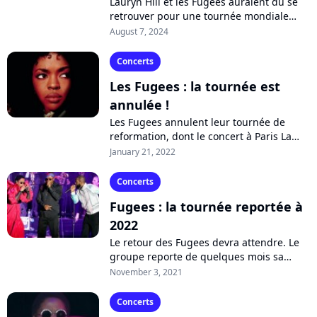
Lauryn Hill et les Fugees auraient dû se
retrouver pour une tournée mondiale
événement. Sauf qu'à trois jours du
August 7, 2024
lancement, la partie américaine vient...
Concerts
Les Fugees : la tournée est
annulée !
Les Fugees annulent leur tournée de
reformation, dont le concert à Paris La
Défense Arena prévu le 19 février. Le
January 21, 2022
groupe, qui aurait dû célébrer les 25...
Concerts
Fugees : la tournée reportée à
2022
Le retour des Fugees devra attendre. Le
groupe reporte de quelques mois sa
tournée de reformation et donne rendez-
November 3, 2021
vous à ses fans français le 19 février...
Concerts