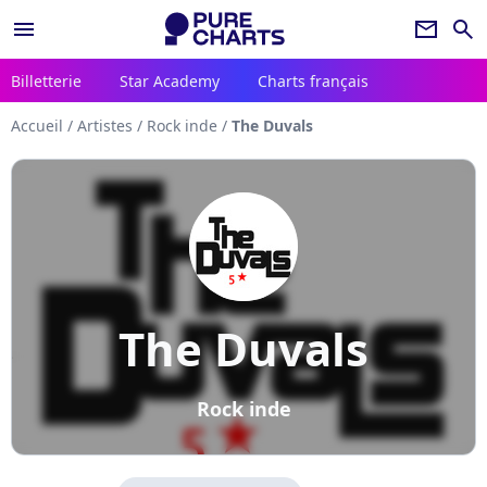
menu
newsletter
search
Billetterie
Star Academy
Charts français
Accueil
/
Artistes
/
Rock inde
/
The Duvals
The Duvals
Rock inde