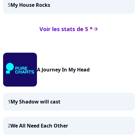
5
My House Rocks
Voir les stats de 5 *
arrow_right
A Journey In My Head
1
My Shadow will cast
2
We All Need Each Other