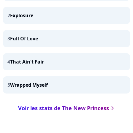
2
Explosure
3
Full Of Love
4
That Ain't Fair
5
Wrapped Myself
Voir les stats de The New Princess
arrow_right