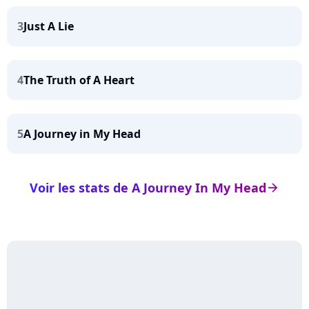
3
Just A Lie
4
The Truth of A Heart
5
A Journey in My Head
Voir les stats de A Journey In My Head
arrow_right