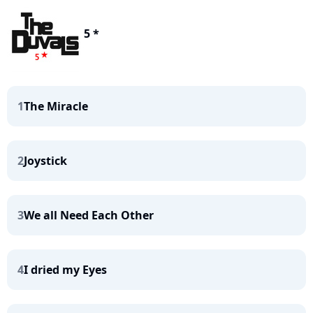
5 *
1
The Miracle
2
Joystick
3
We all Need Each Other
4
I dried my Eyes