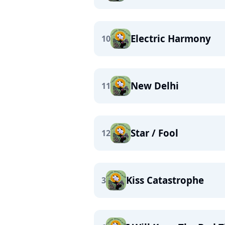
Electric Harmony
10
New Delhi
11
Star / Fool
12
Kiss Catastrophe
3