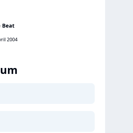
e Beat
vril 2004
lbum