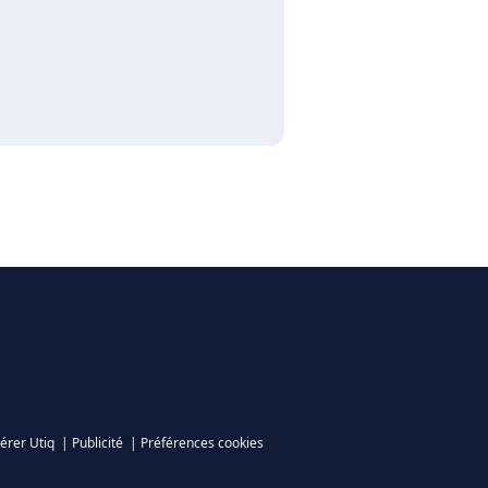
érer Utiq
|
Publicité
|
Préférences cookies