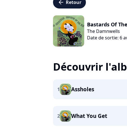
arrow_left
Retour
Bastards Of Th
The Damnwells
Date de sortie: 6 a
Découvrir l'a
Assholes
1
What You Get
2