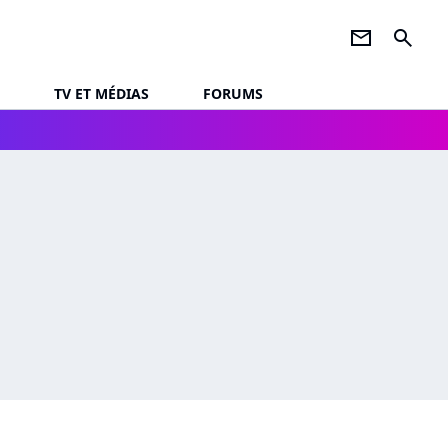
newsletter
search
TV ET MÉDIAS
FORUMS