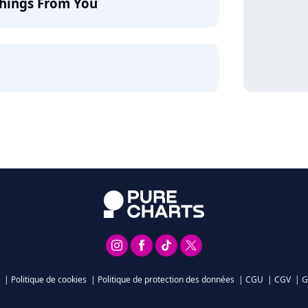
Things From You
|
Politique de cookies
|
Politique de protection des données
|
CGU
|
CGV
|
G