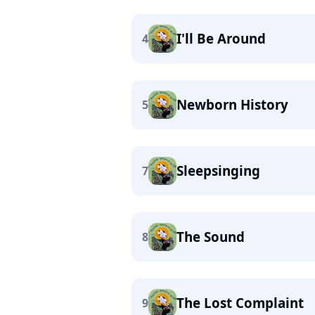
I'll Be Around
4
Newborn History
5
Sleepsinging
7
The Sound
8
The Lost Complaint
9