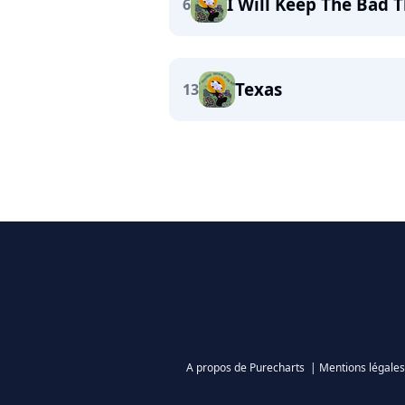
I Will Keep The Bad 
6
Texas
13
A propos de Purecharts
|
Mentions légales