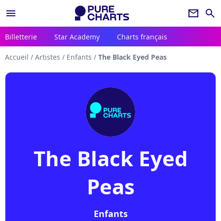
menu
newsletter
search
Billetterie
Star Academy
Charts français
Accueil
/
Artistes
/
Enfants
/
The Black Eyed Peas
The Black Eyed
Peas
Enfants