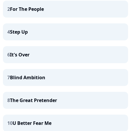
2
For The People
4
Step Up
6
It's Over
7
Blind Ambition
8
The Great Pretender
10
U Better Fear Me