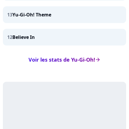
13
Yu-Gi-Oh! Theme
12
Believe In
Voir les stats de Yu-Gi-Oh!
arrow_right